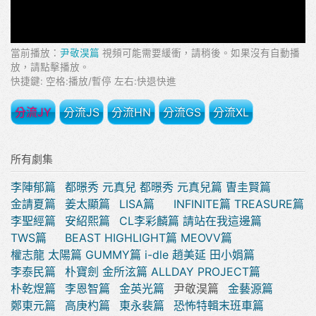
當前播放：
尹敬淏篇
視頻可能需要緩衝，請稍後。如果沒有自動播
放，請點擊播放。
快捷鍵: 空格:播放/暫停 左右:快退快進
分流JY
分流JS
分流HN
分流GS
分流XL
所有劇集
李陣郁篇
都暻秀 元真兒
都暻秀 元真兒篇
曺圭賢篇
金請夏篇
姜太顯篇
LISA篇
INFINITE篇
TREASURE篇
李聖經篇
安紹熙篇
CL李彩麟篇
請站在我這邊篇
TWS篇
BEAST HIGHLIGHT篇
MEOVV篇
權志龍 太陽篇
GUMMY篇
i-dle 趙美延 田小娟篇
李泰民篇
朴寶劍 金所泫篇
ALLDAY PROJECT篇
朴乾煜篇
李恩智篇
金英光篇
尹敬淏篇
金藝源篇
鄭東元篇
高庚杓篇
東永裴篇
恐怖特輯末班車篇