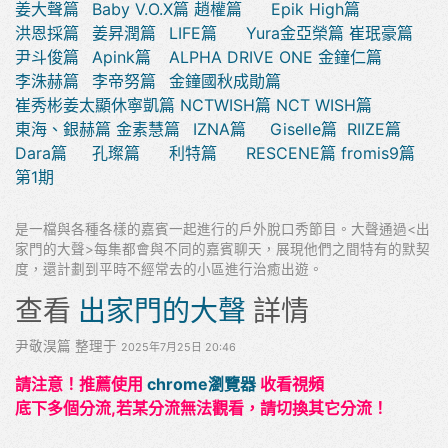
姜大聲篇
Baby V.O.X篇
趙權篇
Epik High篇
洪恩採篇
姜昇潤篇
LIFE篇
Yura金亞榮篇
崔珉豪篇
尹斗俊篇
Apink篇
ALPHA DRIVE ONE
金鐘仁篇
李洙赫篇
李帝努篇
金鐘國秋成勛篇
崔秀彬姜太顯休寧凱篇
NCTWISH篇
NCT WISH篇
東海、銀赫篇
金素慧篇
IZNA篇
Giselle篇
RIIZE篇
Dara篇
孔璨篇
利特篇
RESCENE篇
fromis9篇
第1期
是一檔與各種各樣的嘉賓一起進行的戶外脫口秀節目。大聲通過<出
家門的大聲>每集都會與不同的嘉賓聊天，展現他們之間特有的默契
度，還計劃到平時不經常去的小區進行治癒出遊。
查看
出家門的大聲
詳情
尹敬淏篇 整理于
2025年7月25日 20:46
請注意！推薦使用
chrome瀏覽器
收看視頻
底下多個分流,若某分流無法觀看，請切換其它分流！