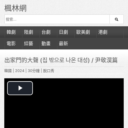
楓林網
韓劇
陸劇
台劇
日劇
歐美劇
港劇
電影
綜藝
動畫
最新
出家門的大聲 (집 밖으로 나온 대성)
/ 尹敬淏篇
韓國
|
2024
|
30分鐘
|
脫口秀
Play
Video