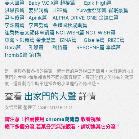
姜大聲篇
Baby V.O.X篇
趙權篇
Epik High篇
洪恩採篇
姜昇潤篇
LIFE篇
Yura金亞榮篇
崔珉豪篇
尹斗俊篇
Apink篇
ALPHA DRIVE ONE
金鐘仁篇
李洙赫篇
李帝努篇
金鐘國秋成勛篇
崔秀彬姜太顯休寧凱篇
NCTWISH篇
NCT WISH篇
東海、銀赫篇
金素慧篇
IZNA篇
Giselle篇
RIIZE篇
Dara篇
孔璨篇
利特篇
RESCENE篇
李燦篇
fromis9篇
第1期
是一檔與各種各樣的嘉賓一起進行的戶外脫口秀節目。大聲通過<出
家門的大聲>每集都會與不同的嘉賓聊天，展現他們之間特有的默契
度，還計劃到平時不經常去的小區進行治癒出遊。
查看
出家門的大聲
詳情
安绍熙篇 整理于
2025年3月28日 18:21
請注意！推薦使用
chrome瀏覽器
收看視頻
底下多個分流,若某分流無法觀看，請切換其它分流！