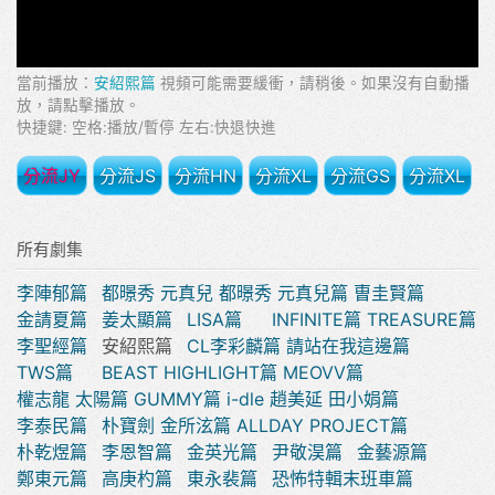
當前播放：
安紹熙篇
視頻可能需要緩衝，請稍後。如果沒有自動播
放，請點擊播放。
快捷鍵: 空格:播放/暫停 左右:快退快進
分流JY
分流JS
分流HN
分流XL
分流GS
分流XL
所有劇集
李陣郁篇
都暻秀 元真兒
都暻秀 元真兒篇
曺圭賢篇
金請夏篇
姜太顯篇
LISA篇
INFINITE篇
TREASURE篇
李聖經篇
安紹熙篇
CL李彩麟篇
請站在我這邊篇
TWS篇
BEAST HIGHLIGHT篇
MEOVV篇
權志龍 太陽篇
GUMMY篇
i-dle 趙美延 田小娟篇
李泰民篇
朴寶劍 金所泫篇
ALLDAY PROJECT篇
朴乾煜篇
李恩智篇
金英光篇
尹敬淏篇
金藝源篇
鄭東元篇
高庚杓篇
東永裴篇
恐怖特輯末班車篇