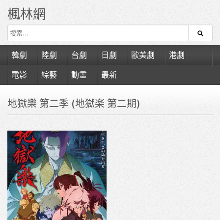
楓林網
韓劇
陸劇
台劇
日劇
歐美劇
港劇
電影
綜藝
動畫
最新
地獄樂 第二季 (地獄楽 第二期)