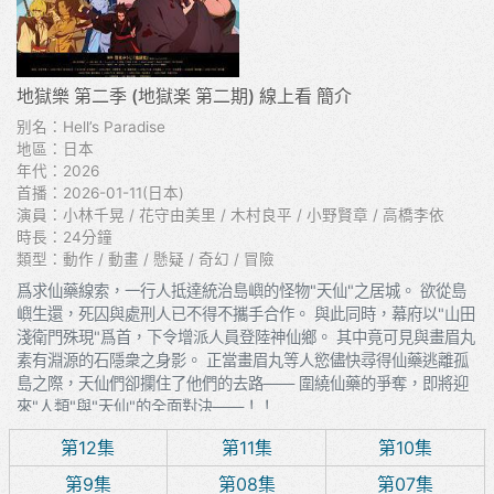
地獄樂 第二季 (地獄楽 第二期) 線上看 簡介
别名：Hell’s Paradise
地區：日本
年代：2026
首播：2026-01-11(日本)
演員：小林千晃 / 花守由美里 / 木村良平 / 小野賢章 / 高橋李依
時長：24分鐘
類型：動作 / 動畫 / 懸疑 / 奇幻 / 冒險
爲求仙藥線索，一行人抵達統治島嶼的怪物"天仙"之居城。 欲從島
嶼生還，死囚與處刑人已不得不攜手合作。 與此同時，幕府以"山田
淺衛門殊現"爲首，下令增派人員登陸神仙鄉。 其中竟可見與畫眉丸
素有淵源的石隱衆之身影。 正當畫眉丸等人慾儘快尋得仙藥逃離孤
島之際，天仙們卻攔住了他們的去路—— 圍繞仙藥的爭奪，即將迎
來"人類"與"天仙"的全面對決——！！
第12集
第11集
第10集
第9集
第08集
第07集