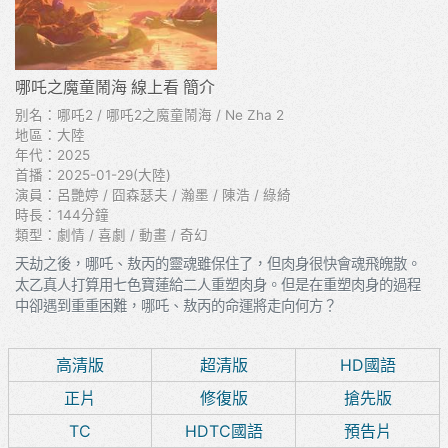
哪吒之魔童鬧海 線上看 簡介
别名：哪吒2 / 哪吒2之魔童鬧海 / Ne Zha 2
地區：大陸
年代：2025
首播：2025-01-29(大陸)
演員：呂艷婷 / 囧森瑟夫 / 瀚墨 / 陳浩 / 綠綺
時長：144分鐘
類型：劇情 / 喜劇 / 動畫 / 奇幻
天劫之後，哪吒、敖丙的靈魂雖保住了，但肉身很快會魂飛魄散。
太乙真人打算用七色寶蓮給二人重塑肉身。但是在重塑肉身的過程
中卻遇到重重困難，哪吒、敖丙的命運將走向何方？
高清版
超清版
HD國語
正片
修復版
搶先版
TC
HDTC國語
預告片