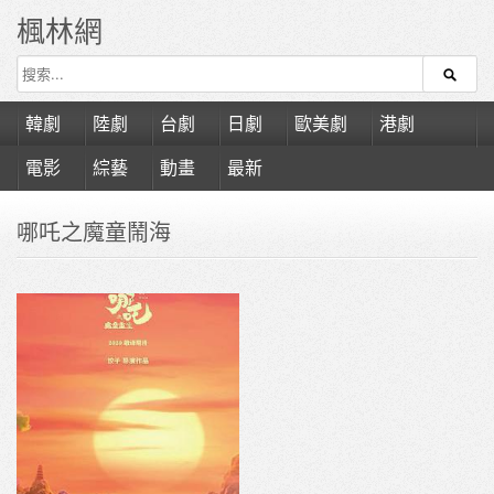
楓林網
韓劇
陸劇
台劇
日劇
歐美劇
港劇
電影
綜藝
動畫
最新
哪吒之魔童鬧海