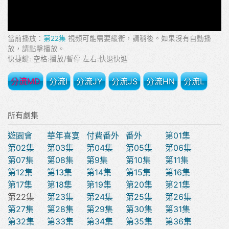
當前播放：
第22集
視頻可能需要緩衝，請稍後。如果沒有自動播
放，請點擊播放。
快捷鍵: 空格:播放/暫停 左右:快退快進
分流MD
分流I
分流JY
分流JS
分流HN
分流L
所有劇集
遊園會
華年喜宴
付費番外
番外
第01集
第02集
第03集
第04集
第05集
第06集
第07集
第08集
第9集
第10集
第11集
第12集
第13集
第14集
第15集
第16集
第17集
第18集
第19集
第20集
第21集
第22集
第23集
第24集
第25集
第26集
第27集
第28集
第29集
第30集
第31集
第32集
第33集
第34集
第35集
第36集