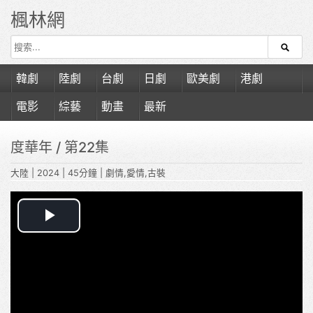
楓林網
韓劇
陸劇
台劇
日劇
歐美劇
港劇
電影
綜藝
動畫
最新
度華年
/ 第22集
大陸
|
2024
|
45分鐘
|
劇情,愛情,古裝
Play
Video