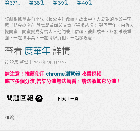
第37集
第38集
第39集
第40集
該劇根據墨書白小說《長公主》改編。故事中，大夏朝的長公主李
蓉（趙今麥 飾）與當朝首輔裴文宣（張凌赫 飾）夢回華年，由仇人
變閨蜜，閨蜜變成有情人。他們彼此信賴，彼此成全，終於破鏡重
圓，一起搞事業，一起發現真相，一起發現愛。
查看
度華年
詳情
第22集 整理于
2024年7月6日 11:57
請注意！推薦使用
chrome瀏覽器
收看視頻
底下多個分流,若某分流無法觀看，請切換其它分流！
標籤：