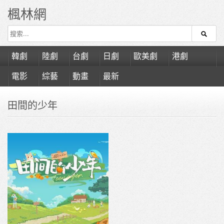
楓林網
韓劇
陸劇
台劇
日劇
歐美劇
港劇
電影
綜藝
動畫
最新
田間的少年