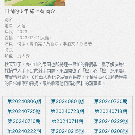
田間的少年 線上看 簡介
别名：
地區：大陸
年代：2023
首播：2023-12-21(大陸)
演員：何潔 / 肖順堯 / 黃新淳 / 李泊文 / 孫瀅皓
時長：
類型：真人秀
秋天到了，哀牢山的果園也即將迎來最忙的採摘季。爲了解決每年
採摘季人手不足的棘手問題，果園開啓了「橙」心「橙」意果農月
度實習計劃。10位藝人將化身爲實習果農，全權負責400顆褚橙樹
的日常維護和採摘，最終收穫他們精心照料的甜蜜橙。
第20240806期
第20240801期
第20240730期
第20240725期
第20240723期
第20240718期
第20240716期
第20240711期
第20240229期
第20240222期
第20240215期
第20240208期