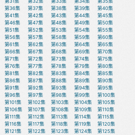
第31集
第32集
第33集
第34集
第35集
第36集
第37集
第38集
第39集
第40集
第41集
第42集
第43集
第44集
第45集
第46集
第47集
第48集
第49集
第50集
第51集
第52集
第53集
第54集
第55集
第56集
第57集
第58集
第59集
第60集
第61集
第62集
第63集
第64集
第65集
第66集
第67集
第68集
第69集
第70集
第71集
第72集
第73集
第74集
第75集
第76集
第77集
第78集
第79集
第80集
第81集
第82集
第83集
第84集
第85集
第86集
第87集
第88集
第89集
第90集
第91集
第92集
第93集
第94集
第95集
第96集
第97集
第98集
第99集
第100集
第101集
第102集
第103集
第104集
第105集
第106集
第107集
第108集
第109集
第110集
第111集
第112集
第113集
第114集
第115集
第116集
第117集
第118集
第119集
第120集
第121集
第122集
第123集
第124集
第125集