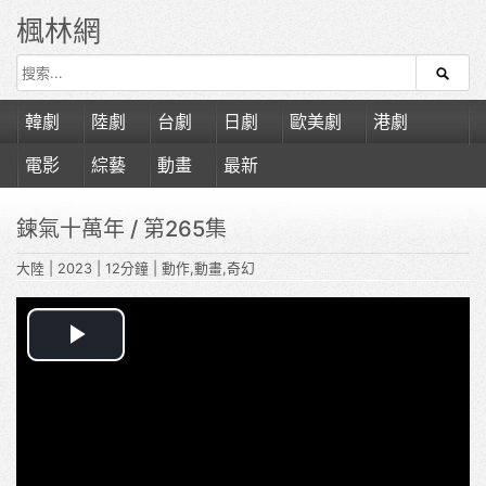
楓林網
韓劇
陸劇
台劇
日劇
歐美劇
港劇
電影
綜藝
動畫
最新
鍊氣十萬年
/ 第265集
大陸
|
2023
|
12分鐘
|
動作,動畫,奇幻
Play
Video