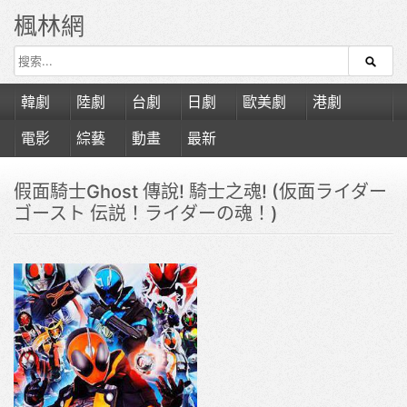
楓林網
韓劇
陸劇
台劇
日劇
歐美劇
港劇
電影
綜藝
動畫
最新
假面騎士Ghost 傳說! 騎士之魂! (仮面ライダー
ゴースト 伝説！ライダーの魂！)