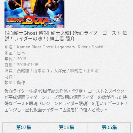
假面騎士Ghost 傳說! 騎士之魂! (仮面ライダーゴースト 伝
説！ライダーの魂！) 線上看 簡介
别名：Kamen Rider Ghost Legendary! Rider's Souls!
地區：日本
年代：2016
首播：2016-01-15
演員：西銘駿 / 山本涼介 / 大澤光 / 柳喬之 / 小川涼
時長：
類型：動作
仮面ライダー生誕45周年記念作品。全7話。 ゴーストとスペクター
が平成仮面ライダーシリーズ第2期の仮面ライダーの魂が宿った特
殊なゴースト眼魂（レジェンドライダー眼魂）を用いてゴーストチ
ェンジし、歴代仮面ライダーに因縁を持つ怪人と戦う。
第07集
第06集
第05集